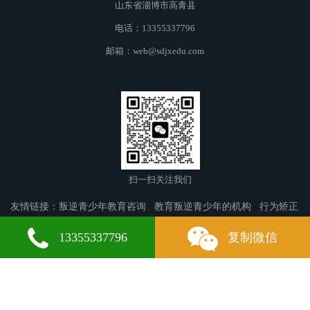
山东省淄博市高青县
电话：13355337796
邮箱：web@sdjxedu.com
扫一扫关注我们
友情链接：
叛逆青少年教育咨询
教育叛逆青少年的机构
行为矫正
学校
宁武叛逆青少年教育
丰镇叛逆青少年教育
曲江叛逆青少年
13355337796
复制微信
教育
润州叛逆青少年教育
郎溪叛逆青少年教育
尖草坪区叛逆青少
年教育
肇庆叛逆青少年教育
濮阳叛逆青少年教育
扎赉诺尔叛逆青
少年教育
波密叛逆青少年教育
鹤城叛逆青少年教育
白玉叛逆青少
年教育
开鲁叛逆青少年教育
郊区叛逆青少年教育
库尔勒叛逆青少