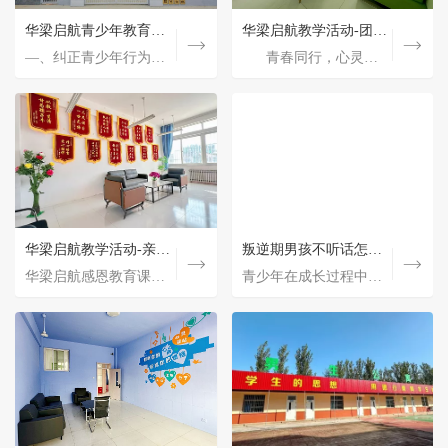
华梁启航青少年教育中心的教育方法
华梁启航青少年教育中心的教育方法
培养青少年法制道德观念：共筑美好未来的基石
华梁启航教学活动-团体心理辅导
青少年进入青春期后家长该怎么教育
华梁启航青少年教育中心的教育方法
华梁启航教学活动-团体心理辅导
华梁启航教学活动-传统国学教育《第子规》通读
—、纠正青少年行为习惯 (一)心理疏导阶段 在学员入学的一周内，详细了解学员情况，根据青少年的性…
—、纠正青少年行为习惯 (一)心理疏导阶段 在学员入学的一周内，详细了解学员情况，根据青少年的性…
培养青少年法制道德观念：共筑美好未来的基石 青少年是国家和社会的未来与希望，他们的法制道德…
青春同行，心灵绽放-华梁启航团体心理辅导 团队心理辅导-“优点大轰炸” 学员们通过松轻愉…
青春同行，心灵绽放-华梁启航团体心理辅导 团队心理辅导-“优点大轰炸” 学员们通过…
青少年进入青春后，就代表这青少年开始从从幼稚走向成熟，从依赖走向**，从家庭走向社会，青少年已经…
《弟子规》，这是一部以古代儒家思想为基础，教导人们如何为人处世、待人接物的启蒙读物。 深…
—、纠正青少年行为习惯 (一)心理疏导阶段 在学员入学的一周内，详细了解学员情况，根据青少年的性…
青少年没有学习积极性的原因
华梁启航教学活动-亲情感恩教育
华梁启航教学活动-传统国学教育《第子规》通读
生活式体验教育
叛逆期男孩不听话怎么教育
华梁启航感恩教育课程是一种旨在培养学生感恩心态和品质的教育课程。 一、课程目标 感恩教育课…
青少年没有学习积极性的原因有这几种： 1、青少年对自己没有自信 很多青少年因为自身性格及周遭环境…
《弟子规》，这是一部以古代儒家思想为基础，教导人们如何为人处世、待人接物的启蒙读物。 深…
青少年在成长过程中都会经历叛逆期，叛逆期的青少年会变得贪玩不听话，特别是男青少年更是调皮的像…
现在的青少年都生活在温床里面，尤其城市里面的青少年，从没有为生活付出过，许多家长也总是不满…