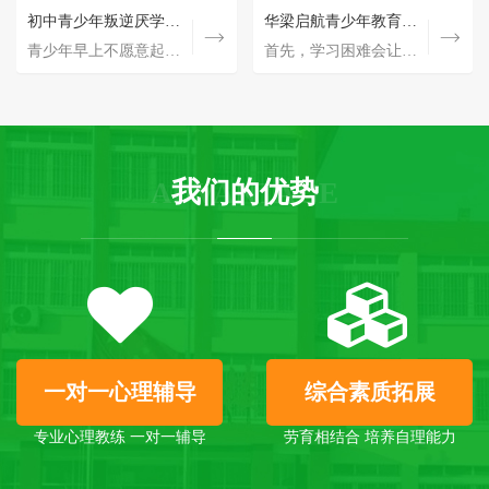
军事训练
初中青少年叛逆厌学怎么办？
素质教育
华梁启航青少年教育中心不同学员心理辅导
青少年早上不愿意起床，放学不认真做作业，甚至不写作业，上课不好好听讲，发呆走神上课睡觉，也…
相当多的青少年生活习惯不健康，处于“亚健康”状态，身体的不健康导致了精神的不健康：萎靡不振、…
首先，学习困难会让他们产生强烈的挫败感，觉得自己无论怎么努力都无法取得理想的成绩。其次…
独生子女家庭导致了很多青少年没有责任心、没有危机感、耐挫性不强、以自我为中心。我们利用环境…
我们的优势
ADVANTAGE
感恩教育：塑造美好心灵的力量
感恩教育：塑造美好心灵的力量 感恩教育，是一项至关重要且具有深远意义的教育主题。 感恩，不…
一对一心理辅导
综合素质拓展
专业心理教练 一对一辅导
劳育相结合 培养自理能力