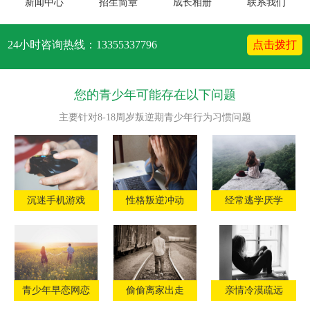
新闻中心
招生简章
成长相册
联系我们
24小时咨询热线：13355337796
点击拨打
您的青少年可能存在以下问题
主要针对8-18周岁叛逆期青少年行为习惯问题
沉迷手机游戏
性格叛逆冲动
经常逃学厌学
青少年早恋网恋
偷偷离家出走
亲情冷漠疏远