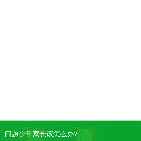
问题少年家长该怎么办?