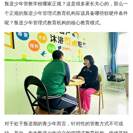
叛逆少年管教学校哪家正规？这是很多家长关心的，那么一
个
正规的叛逆少年管理式教育机构
应该具备哪些软硬件条件
呢？叛逆少年管理式教育机构的核心教育模式。
对于处于叛逆期的青少年而言，针对性的管教方式不可或