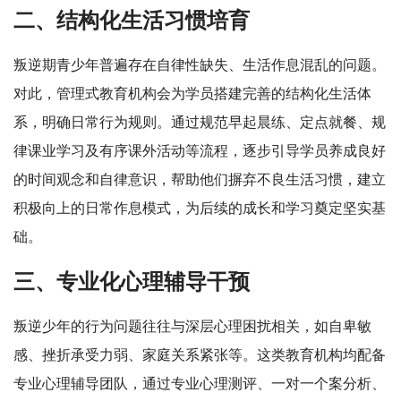
二、结构化生活习惯培育
叛逆期青少年普遍存在自律性缺失、生活作息混乱的问题。
对此，管理式教育机构会为学员搭建完善的结构化生活体
系，明确日常行为规则。通过规范早起晨练、定点就餐、规
律课业学习及有序课外活动等流程，逐步引导学员养成良好
的时间观念和自律意识，帮助他们摒弃不良生活习惯，建立
积极向上的日常作息模式，为后续的成长和学习奠定坚实基
础。
三、专业化心理辅导干预
叛逆少年的行为问题往往与深层心理困扰相关，如自卑敏
感、挫折承受力弱、家庭关系紧张等。这类教育机构均配备
专业心理辅导团队，通过专业心理测评、一对一个案分析、