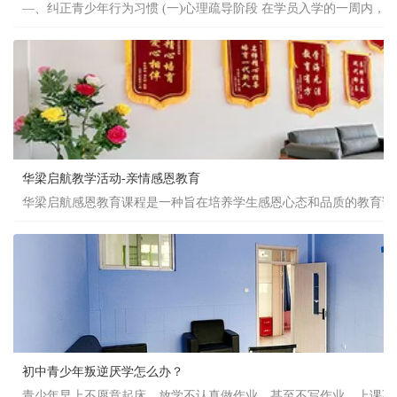
华梁启航教学活动-亲情感恩教育
初中青少年叛逆厌学怎么办？