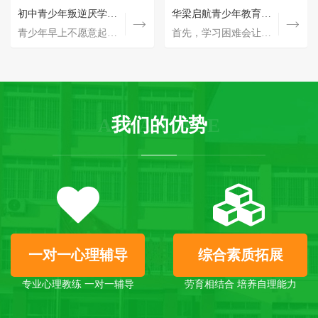
军事训练
初中青少年叛逆厌学怎么办？
素质教育
华梁启航青少年教育中心不同学员心理辅导
青少年早上不愿意起床，放学不认真做作业，甚至不写作业，上课不好好听讲，发呆走神上课睡觉，也…
相当多的青少年生活习惯不健康，处于“亚健康”状态，身体的不健康导致了精神的不健康：萎靡不振、…
首先，学习困难会让他们产生强烈的挫败感，觉得自己无论怎么努力都无法取得理想的成绩。其次…
独生子女家庭导致了很多青少年没有责任心、没有危机感、耐挫性不强、以自我为中心。我们利用环境…
我们的优势
ADVANTAGE
感恩教育：塑造美好心灵的力量
感恩教育：塑造美好心灵的力量 感恩教育，是一项至关重要且具有深远意义的教育主题。 感恩，不…
一对一心理辅导
综合素质拓展
专业心理教练 一对一辅导
劳育相结合 培养自理能力