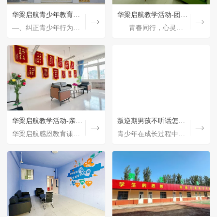
华梁启航青少年教育中心的教育方法
华梁启航青少年教育中心的教育方法
培养青少年法制道德观念：共筑美好未来的基石
华梁启航教学活动-团体心理辅导
青少年进入青春期后家长该怎么教育
华梁启航青少年教育中心的教育方法
华梁启航教学活动-团体心理辅导
华梁启航教学活动-传统国学教育《第子规》通读
—、纠正青少年行为习惯 (一)心理疏导阶段 在学员入学的一周内，详细了解学员情况，根据青少年的性…
—、纠正青少年行为习惯 (一)心理疏导阶段 在学员入学的一周内，详细了解学员情况，根据青少年的性…
培养青少年法制道德观念：共筑美好未来的基石 青少年是国家和社会的未来与希望，他们的法制道德…
青春同行，心灵绽放-华梁启航团体心理辅导 团队心理辅导-“优点大轰炸” 学员们通过松轻愉…
青春同行，心灵绽放-华梁启航团体心理辅导 团队心理辅导-“优点大轰炸” 学员们通过…
青少年进入青春后，就代表这青少年开始从从幼稚走向成熟，从依赖走向**，从家庭走向社会，青少年已经…
《弟子规》，这是一部以古代儒家思想为基础，教导人们如何为人处世、待人接物的启蒙读物。 深…
—、纠正青少年行为习惯 (一)心理疏导阶段 在学员入学的一周内，详细了解学员情况，根据青少年的性…
青少年没有学习积极性的原因
华梁启航教学活动-亲情感恩教育
华梁启航教学活动-传统国学教育《第子规》通读
生活式体验教育
叛逆期男孩不听话怎么教育
华梁启航感恩教育课程是一种旨在培养学生感恩心态和品质的教育课程。 一、课程目标 感恩教育课…
青少年没有学习积极性的原因有这几种： 1、青少年对自己没有自信 很多青少年因为自身性格及周遭环境…
《弟子规》，这是一部以古代儒家思想为基础，教导人们如何为人处世、待人接物的启蒙读物。 深…
青少年在成长过程中都会经历叛逆期，叛逆期的青少年会变得贪玩不听话，特别是男青少年更是调皮的像…
现在的青少年都生活在温床里面，尤其城市里面的青少年，从没有为生活付出过，许多家长也总是不满…