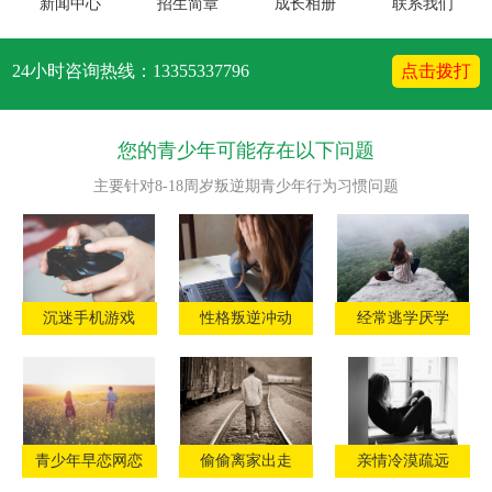
新闻中心
招生简章
成长相册
联系我们
24小时咨询热线：13355337796
点击拨打
您的青少年可能存在以下问题
主要针对8-18周岁叛逆期青少年行为习惯问题
沉迷手机游戏
性格叛逆冲动
经常逃学厌学
青少年早恋网恋
偷偷离家出走
亲情冷漠疏远