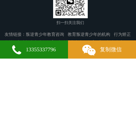
扫一扫关注我们
友情链接：
叛逆青少年教育咨询
教育叛逆青少年的机构
行为矫正
学校
宁武叛逆青少年教育
丰镇叛逆青少年教育
曲江叛逆青少年
13355337796
复制微信
教育
润州叛逆青少年教育
郎溪叛逆青少年教育
尖草坪区叛逆青少
年教育
肇庆叛逆青少年教育
濮阳叛逆青少年教育
扎赉诺尔叛逆青
少年教育
波密叛逆青少年教育
鹤城叛逆青少年教育
白玉叛逆青少
年教育
开鲁叛逆青少年教育
郊区叛逆青少年教育
库尔勒叛逆青少
年教育
温泉叛逆青少年教育
铜鼓叛逆青少年教育
凉州叛逆青少年
教育
鸡东叛逆青少年教育
三水叛逆青少年教育
鹤壁叛逆青少年教
育
周口叛逆青少年教育
兴化叛逆青少年教育
原阳叛逆青少年教
微信
13355337796
育
台江叛逆青少年教育
中江叛逆青少年教育
乐东叛逆青少年教
育
姚安叛逆青少年教育
拉孜叛逆青少年教育
安次叛逆青少年教
育