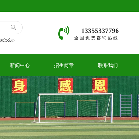
13355337796
全国免费咨询热线
逆怎么办
新闻中心
招生简章
联系我们