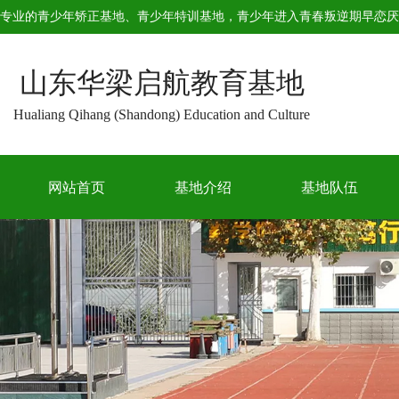
专业的
青少年矫正基地
、
青少年特训基地
，青少年进入青春叛逆期早恋厌
山东华梁启航教育基地
Hualiang Qihang (Shandong) Education and Culture
网站首页
基地介绍
基地队伍