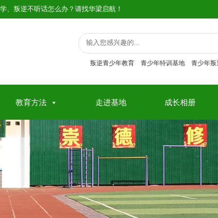
学、叛逆不听话怎么办？请找华梁启航！
叛逆青少年教育
青少年特训基地
青少年叛
教育方法
走进基地
成长相册