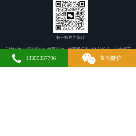
扫一扫关注我们
友情链接：
叛逆青少年教育咨询
教育叛逆青少年的机构
行为矫正
学校
丽水叛逆青少年教育
陆川叛逆青少年教育
扎赉诺尔叛逆青
13355337796
复制微信
少年教育
文成叛逆青少年教育
浔阳叛逆青少年教育
潍坊叛逆青少
年教育
郴州叛逆青少年教育
青白江叛逆青少年教育
吉林叛逆青少
年教育
黄冈叛逆青少年教育
农安叛逆青少年教育
潮阳叛逆青少年
教育
郑州叛逆青少年教育
高坪叛逆青少年教育
常德叛逆青少年教
育
铁山叛逆青少年教育
宝鸡叛逆青少年教育
平山叛逆青少年教
育
白山叛逆青少年教育
同江叛逆青少年教育
昆山叛逆青少年教
育
临邑叛逆青少年教育
河北区叛逆青少年教育
西充叛逆青少年教
微信
13355337796
育
内乡叛逆青少年教育
昌邑叛逆青少年教育
德令哈叛逆青少年教
育
新乡叛逆青少年教育
南和叛逆青少年教育
新左旗叛逆青少年教