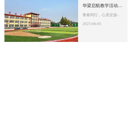
华梁启航教学活动-团体心理辅导
青春同行，心灵绽放-华梁启航团体心理辅导 团队心理辅导-“优点大轰炸” 学员们通过松轻愉快的轮流接受其他成员的赞美和肯定，从而发现自己未曾意识到的优点，增强自信心；同时，通过他人指出的不足，也能够更清晰地认识到自己需要改进的地方。 团队心理辅导中设置了的多种活动和练习，如自我反思…
2025-06-05