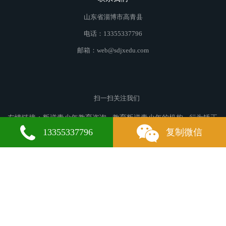
山东省淄博市高青县
电话：13355337796
邮箱：web@sdjxedu.com
扫一扫关注我们
友情链接：
叛逆青少年教育咨询
教育叛逆青少年的机构
行为矫正
学校
临沂叛逆青少年教育
汤旺河叛逆青少年教育
惠安叛逆青少
13355337796
复制微信
年教育
岳普湖叛逆青少年教育
漳平叛逆青少年教育
永和叛逆青少
年教育
二道江叛逆青少年教育
灵璧叛逆青少年教育
瓮安叛逆青少
年教育
柏乡叛逆青少年教育
胡尔勒叛逆青少年教育
措美叛逆青少
年教育
嘉黎叛逆青少年教育
盈江叛逆青少年教育
利辛叛逆青少年
教育
阳信叛逆青少年教育
肃州叛逆青少年教育
民和叛逆青少年教
育
昂仁叛逆青少年教育
合肥叛逆青少年教育
吉州叛逆青少年教
育
榆林叛逆青少年教育
沙雅叛逆青少年教育
泸西叛逆青少年教
微信
13355337796