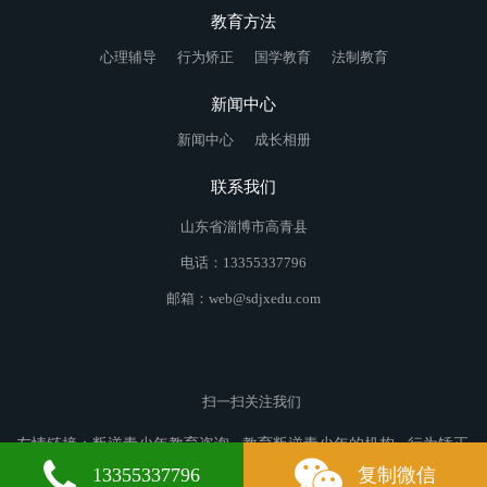
教育方法
心理辅导
行为矫正
国学教育
法制教育
新闻中心
新闻中心
成长相册
联系我们
山东省淄博市高青县
电话：13355337796
邮箱：web@sdjxedu.com
扫一扫关注我们
友情链接：
叛逆青少年教育咨询
教育叛逆青少年的机构
行为矫正
学校
封开叛逆青少年教育
仓山叛逆青少年教育
元谋叛逆青少年
13355337796
复制微信