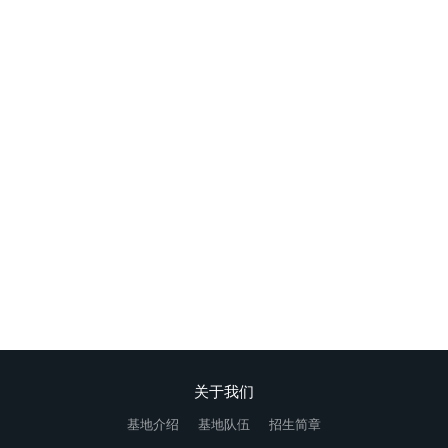
问题少年家长该怎么办?
专门针对青春叛逆期青少年开展专业教育（网瘾、厌学、叛逆、早
恋、离家出走、亲情冷漠）
在线咨询
关于我们
基地介绍
基地队伍
招生简章