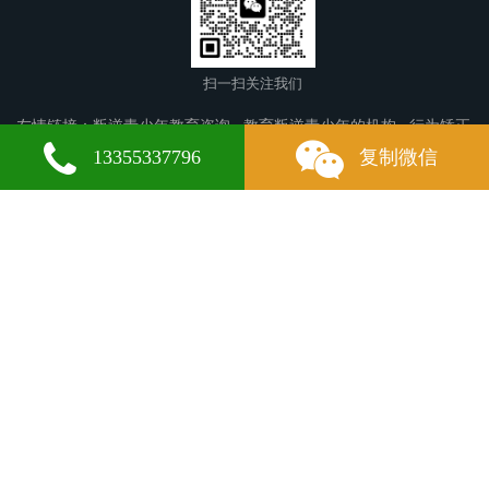
扫一扫关注我们
友情链接：
叛逆青少年教育咨询
教育叛逆青少年的机构
行为矫正
学校
永定叛逆青少年教育
红旗叛逆青少年教育
黄石港叛逆青少
13355337796
复制微信
年教育
胡尔勒叛逆青少年教育
和布克赛尔叛逆青少年教育
济阳叛
逆青少年教育
金东叛逆青少年教育
纳溪叛逆青少年教育
大兴区叛
逆青少年教育
南浔叛逆青少年教育
融水叛逆青少年教育
孟州叛逆
青少年教育
民勤叛逆青少年教育
泉山叛逆青少年教育
博兴叛逆青
少年教育
台东叛逆青少年教育
开封叛逆青少年教育
鄂伦春旗叛逆
青少年教育
凌河叛逆青少年教育
青白江叛逆青少年教育
武宣叛逆
青少年教育
湛河叛逆青少年教育
襄阳叛逆青少年教育
连山叛逆青
微信
13355337796
少年教育
平定叛逆青少年教育
宁江叛逆青少年教育
墨脱叛逆青少
年教育
瀍河叛逆青少年教育
当涂叛逆青少年教育
呼伦贝尔叛逆青
少年教育