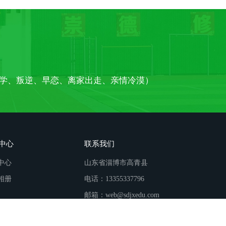
学、叛逆、早恋、离家出走、亲情冷漠）
中心
联系我们
中心
山东省淄博市高青县
相册
电话：13355337796
邮箱：web@sdjxedu.com