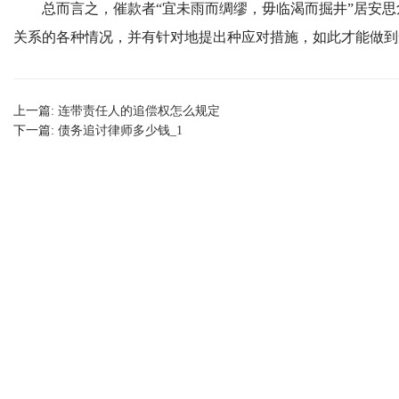
总而言之，催款者“宜未雨而绸缪，毋临渴而掘井”居安思
关系的各种情况，并有针对地提出种应对措施，如此才能做到
上一篇:
连带责任人的追偿权怎么规定
下一篇:
债务追讨律师多少钱_1
微信
13355337796