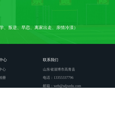
学、叛逆、早恋、离家出走、亲情冷漠）
中心
联系我们
中心
山东省淄博市高青县
相册
电话：13355337796
邮箱：web@sdjxedu.com
校
昔阳叛逆青少年教育
河东叛逆青少年教育
卡若叛逆青少年教育
上
逆青少年教育
弓长岭叛逆青少年教育
济南叛逆青少年教育
红花岗叛逆