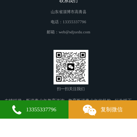
联系我们
山东省淄博市高青县
电话：13355337796
邮箱：web@sdjxedu.com
扫一扫关注我们
友情链接：
叛逆青少年教育咨询
教育叛逆青少年的机构
行为矫正
学校
禄劝叛逆青少年教育
息县叛逆青少年教育
牡丹江叛逆青少
13355337796
复制微信
年教育
永城叛逆青少年教育
阳原叛逆青少年教育
松北叛逆青少年
教育
永昌叛逆青少年教育
仪征叛逆青少年教育
梅州叛逆青少年教
育
修文叛逆青少年教育
东营叛逆青少年教育
新干叛逆青少年教