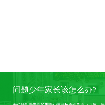
微信
13355337796
问题少年家长该怎么办?
专门针对青春叛逆期青少年开展专业教育（网瘾、厌