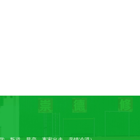
学、叛逆、早恋、离家出走、亲情冷漠）