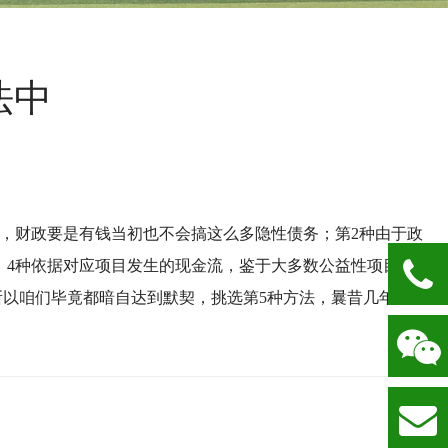
法中
，财政要是有钱当初也不会搞这么多隐性债务；
第
2
种由于政
、
4
种依据对应项目发生的现金流，鉴于大多数公益性项目本身
所以咱们毕竟都暗自达到默契，挑选第
5
种方法，曩昔几年内商