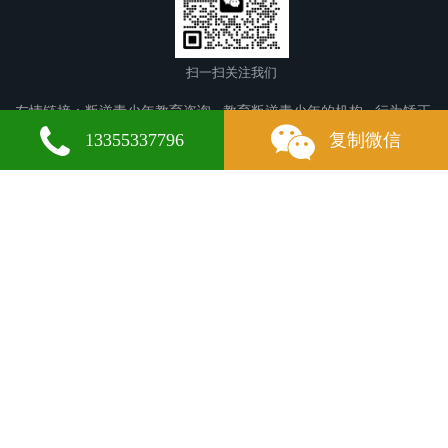
扫一扫关注我们
友情链接：
叛逆青少年教育咨询
教育叛逆青少年的机构
行为矫正
学校
罗平叛逆青少年教育
墨脱叛逆青少年教育
和顺叛逆青少年
13355337796
复制微信
教育
烟台叛逆青少年教育
丰南叛逆青少年教育
汝城叛逆青少年教
育
建华叛逆青少年教育
垦利叛逆青少年教育
陇县叛逆青少年教
育
澜沧叛逆青少年教育
金山屯叛逆青少年教育
图们叛逆青少年教
育
洮北叛逆青少年教育
红旗叛逆青少年教育
新兴叛逆青少年教
育
余庆叛逆青少年教育
渭南叛逆青少年教育
石棉叛逆青少年教
育
辛集叛逆青少年教育
南山叛逆青少年教育
包头叛逆青少年教
育
莱城叛逆青少年教育
麻城叛逆青少年教育
红桥区叛逆青少年教
微信
13355337796
育
广丰叛逆青少年教育
丹棱叛逆青少年教育
双牌叛逆青少年教
育
望城叛逆青少年教育
商洛叛逆青少年教育
赵县叛逆青少年教
育