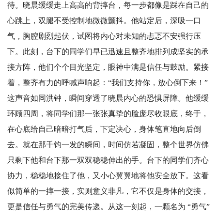
待。晓晨缓缓走上高高的背摔台，每一步都像是踩在自己的
心跳上，双腿不受控制地微微颤抖。他站定后，深吸一口
气，胸腔剧烈起伏，试图将内心对未知的忐忑不安强行压
下。此刻，台下的同学们早已迅速且整齐地排列成坚实的承
接方阵，他们个个目光坚定，眼神中满是信任与鼓励。紧接
着，整齐有力的呼喊声响起：“我们支持你，放心倒下来！”
这声音如同洪钟，瞬间穿透了晓晨内心的恐惧屏障。他缓缓
环顾四周，将同学们那一张张真挚的脸庞尽收眼底，终于，
在心底给自己暗暗打气后，下定决心，身体笔直地向后倒
去。就在那千钧一发的瞬间，时间仿若凝固，整个世界仿佛
只剩下他和台下那一双双稳稳伸出的手。台下的同学们齐心
协力，稳稳地接住了他，又小心翼翼地将他安全放下。这看
似简单的一摔一接，实则意义非凡，它不仅是身体的交接，
更是信任与勇气的完美传递。从这一刻起，一颗名为 “勇气”