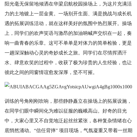
阳光毫无保留地倾洒在华梁启航校园操场上，为这片充满活
力的土地镀上一层金黄。一场别开生面、满是挑战与成长机
遇的拓展训练活动，就在这样美好的氛围中热烈展开。操场
上，同学们的欢声笑语与激昂的加油呐喊声交织在一起，奏
响一曲青春的乐章。这可不单单是对体力的简单检验，更是
一趟深深触动心灵的奇妙成长之旅。同学们在尽情挥洒汗
水、肆意欢笑的过程中，收获了极为珍贵的人生经验，也让
彼此之间的同窗情谊愈发深厚，坚不可摧。
训练的号角刚刚吹响，那些静静矗立在操场上的拓展设施，
在同学们眼中瞬间化为难以征服的巍峨高山。好奇的目光
中，大家心里又不自觉地泛起丝丝紧张，各种复杂情绪在心
底悄然涌动。“信任背摔” 项目现场，气氛凝重又带着一丝期