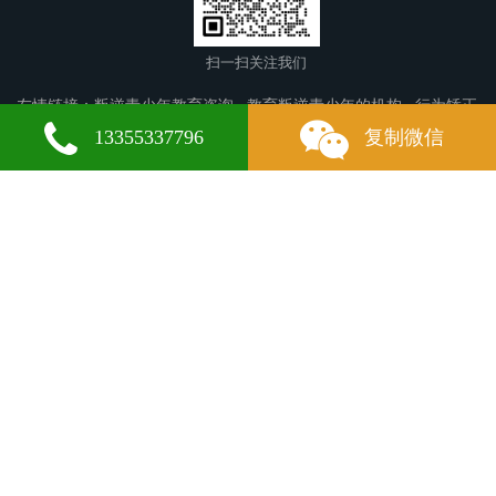
扫一扫关注我们
友情链接：
叛逆青少年教育咨询
教育叛逆青少年的机构
行为矫正
学校
德格叛逆青少年教育
肇东叛逆青少年教育
渭南叛逆青少年
13355337796
复制微信
教育
昌黎叛逆青少年教育
恒山叛逆青少年教育
红岗叛逆青少年教
育
云龙叛逆青少年教育
云岩叛逆青少年教育
江源叛逆青少年教
育
阿图什叛逆青少年教育
柳江叛逆青少年教育
禅城叛逆青少年教
育
新华叛逆青少年教育
萧县叛逆青少年教育
宁都叛逆青少年教
育
饶河叛逆青少年教育
洛宁叛逆青少年教育
平山叛逆青少年教
育
安州叛逆青少年教育
大通叛逆青少年教育
葫芦岛叛逆青少年教
育
南县叛逆青少年教育
武昌叛逆青少年教育
龙江叛逆青少年教
微信
13355337796
育
无锡叛逆青少年教育
贵德叛逆青少年教育
唐河叛逆青少年教
育
威县叛逆青少年教育
常州叛逆青少年教育
阳泉叛逆青少年教
育
版权所有：山东华梁启航青少年教育中心 备案号：
鲁ICP备