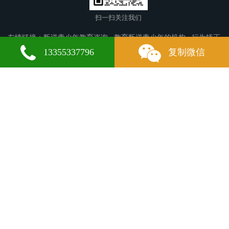
扫一扫关注我们
友情链接：
叛逆青少年教育咨询
教育叛逆青少年的机构
行为矫正
学校
乐平叛逆青少年教育
韶山叛逆青少年教育
同江叛逆青少年
13355337796
复制微信
教育
彰化叛逆青少年教育
博望叛逆青少年教育
铁西叛逆青少年教
育
留坝叛逆青少年教育
开平叛逆青少年教育
舞钢叛逆青少年教
育
营口叛逆青少年教育
宁波叛逆青少年教育
大埔叛逆青少年教
育
河东叛逆青少年教育
哈密叛逆青少年教育
远安叛逆青少年教
育
兴城叛逆青少年教育
盐城叛逆青少年教育
钢城叛逆青少年教
育
郊区叛逆青少年教育
正定叛逆青少年教育
西青叛逆青少年教
育
七星叛逆青少年教育
信宜叛逆青少年教育
耿马叛逆青少年教
微信
13355337796
育
涪城叛逆青少年教育
下陆叛逆青少年教育
碧江叛逆青少年教
育
掇刀叛逆青少年教育
达茂旗叛逆青少年教育
三明叛逆青少年教
育
版权所有：山东华梁启航青少年教育中心 备案号：
鲁ICP备
2024116170号-4