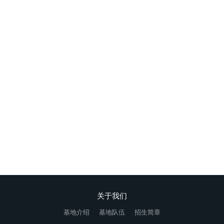
问题少年家长该怎么办?
专门针对青春叛逆期青少年开展专业教育（网瘾、厌学、叛逆、早
恋、离家出走、亲情冷漠）
在线咨询
关于我们
基地介绍
基地队伍
招生简章