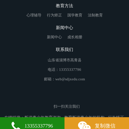
教育方法
心理辅导
行为矫正
国学教育
法制教育
新闻中心
新闻中心
成长相册
联系我们
山东省淄博市高青县
电话：13355337796
邮箱：web@sdjxedu.com
扫一扫关注我们
友情链接：
叛逆青少年教育咨询
教育叛逆青少年的机构
行为矫正
学校
扶余叛逆青少年教育
龙门叛逆青少年教育
海北叛逆青少年
13355337796
复制微信