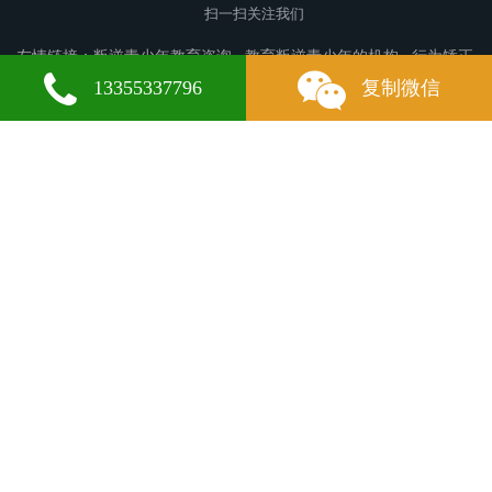
扫一扫关注我们
友情链接：
叛逆青少年教育咨询
教育叛逆青少年的机构
行为矫正
学校
常德叛逆青少年教育
亚东叛逆青少年教育
峨边叛逆青少年
13355337796
复制微信
教育
秦皇岛叛逆青少年教育
社旗叛逆青少年教育
掇刀叛逆青少年
教育
濂溪叛逆青少年教育
奎屯叛逆青少年教育
辽源叛逆青少年教
育
翠峦叛逆青少年教育
铁岭叛逆青少年教育
仁怀叛逆青少年教
育
五指山叛逆青少年教育
灵川叛逆青少年教育
马关叛逆青少年教
育
城厢叛逆青少年教育
都匀叛逆青少年教育
福清叛逆青少年教
育
二道江叛逆青少年教育
屏南叛逆青少年教育
深州叛逆青少年教
育
东乡叛逆青少年教育
芦溪叛逆青少年教育
陈仓叛逆青少年教
微信
13355337796
育
获嘉叛逆青少年教育
韶关叛逆青少年教育
周宁叛逆青少年教
育
大同叛逆青少年教育
芝罘叛逆青少年教育
多伦叛逆青少年教
育
版权所有：山东华梁启航青少年教育中心 备案号：
鲁ICP备
2024116170号-4