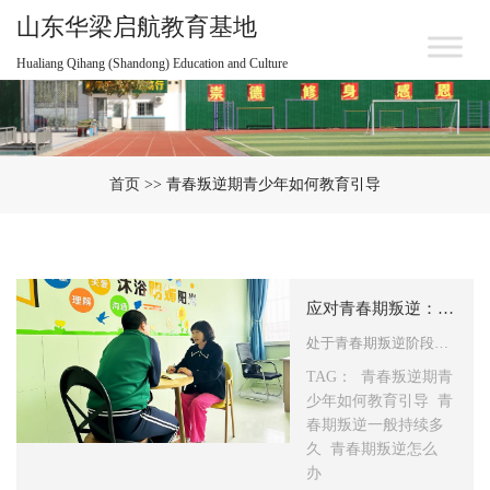
山东华梁启航教育基地
Hualiang Qihang (Shandong) Education and Culture
首页
>> 青春叛逆期青少年如何教育引导
应对青春期叛逆：家庭引导与专业矫正的结合
处于青春期叛逆阶段的青少年，往往有着极强的自我主张，通常不愿和父母沟通，表现得叛逆执拗、沉迷网络、厌恶学习甚至逃学，还会顶撞父母、参与打架等。家长应当引导青少年树立正确的价值观，多陪伴青少年。但面对青少年的叛逆行为，家长有时会觉得力不从心，这时专业的叛逆戒网瘾基地就是个值得考虑的选择，…
TAG：
青春叛逆期青
少年如何教育引导
青
春期叛逆一般持续多
久
青春期叛逆怎么
办