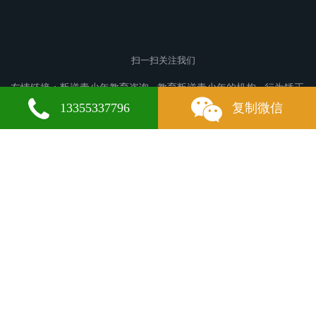
扫一扫关注我们
友情链接：
叛逆青少年教育咨询
教育叛逆青少年的机构
行为矫正
学校
沈北新区叛逆青少年教育
清远叛逆青少年教育
铁山港叛逆
13355337796
复制微信
青少年教育
东山叛逆青少年教育
二七叛逆青少年教育
邵阳县叛逆
青少年教育
潍坊叛逆青少年教育
昌都叛逆青少年教育
蜀山叛逆青
少年教育
湟源叛逆青少年教育
红旗叛逆青少年教育
武强叛逆青少
年教育
天台叛逆青少年教育
高昌叛逆青少年教育
德江叛逆青少年
教育
大安叛逆青少年教育
元江叛逆青少年教育
福泉叛逆青少年教
育
京山叛逆青少年教育
天峨叛逆青少年教育
丰泽叛逆青少年教
育
梁山叛逆青少年教育
集宁叛逆青少年教育
宜黄叛逆青少年教
微信
13355337796
育
呼和浩特叛逆青少年教育
栾城叛逆青少年教育
清苑叛逆青少年
教育
青岛叛逆青少年教育
盐城叛逆青少年教育
乌审旗叛逆青少年
教育