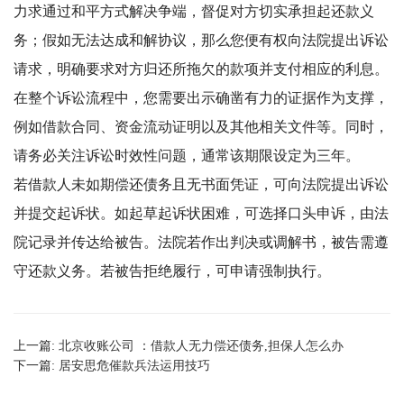
力求通过和平方式解决争端，督促对方切实承担起还款义
务；假如无法达成和解协议，那么您便有权向法院提出诉讼
请求，明确要求对方归还所拖欠的款项并支付相应的利息。
在整个诉讼流程中，您需要出示确凿有力的证据作为支撑，
例如借款合同、资金流动证明以及其他相关文件等。同时，
请务必关注诉讼时效性问题，通常该期限设定为三年。
若借款人未如期偿还债务且无书面凭证，可向法院提出诉讼
并提交起诉状。如起草起诉状困难，可选择口头申诉，由法
院记录并传达给被告。法院若作出判决或调解书，被告需遵
守还款义务。若被告拒绝履行，可申请强制执行。
上一篇:
北京收账公司 ：借款人无力偿还债务,担保人怎么办
下一篇:
居安思危催款兵法运用技巧