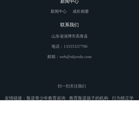
新闻中心
新闻中心
成长相册
联系我们
山东省淄博市高青县
电话：13355337796
邮箱：web@sdjxedu.com
扫一扫关注我们
友情链接：
叛逆青少年教育咨询
教育叛逆孩子的机构
行为矫正学
校
陇西叛逆孩子教育
苏家屯叛逆孩子教育
云南叛逆孩子教育
万
山叛逆孩子教育
惠东叛逆孩子教育
长泰叛逆孩子教育
甘南叛逆孩
子教育
石门叛逆孩子教育
渭滨叛逆孩子教育
乌什叛逆孩子教育
师宗叛逆孩子教育
平谷叛逆孩子教育
闻喜叛逆孩子教育
桐梓叛逆
孩子教育
绥滨叛逆孩子教育
盖州叛逆孩子教育
天水叛逆孩子教