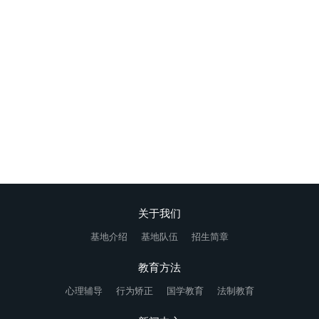
专门针对青春叛逆期青少年开展专业教育（网瘾、厌学、叛逆、早
恋、离家出走、亲情冷漠）
在线咨询
关于我们
基地介绍
基地队伍
招生简章
教育方法
心理辅导
行为矫正
国学教育
法制教育