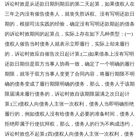
诉讼时效是从还款日期到期后的第二天起算，如果债权人在
三年之内没有催告债务人，就丧失胜诉权。没有写明还款日
期的，根据司法实践的经验，确定没有写明还款期起的借条
的诉讼时效期间的起算点，实际上存在如下几种类型：
(
一
)
债权人催告当时债务人就表示立即履行，实际上却未履行
的，诉讼时效应自催告次日起计算
;(
二
)
如果借条上没有写明
还款日期但是双方当事人协商一致，确定了一个明确的履行
期限，就等于双方当事人变更了合同内容，将履行期限不明
确的债务变成了履行期限明确的债务，那么，债务人于该期
限届满未履行债务的，诉讼时效自该期限届满之次日起计
算
;(
三
)
债权人向债务人主张一次权利，债务人当即明确拒绝
履行的，例如债权人没有给债务人必要的准备时间，债务人
拒绝即属于行使抗辩权，那么，债务人的行为不构成违约，
诉讼时效也不起算
;(
四
)
债权人向债务人主张一次权利，债务