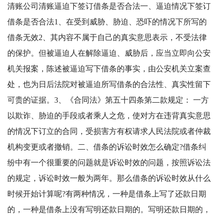
清账公司
清账逼迫下签订借条是否合法
一、逼迫情况下签订
借条是否合法
1
、在受到威胁、胁迫、恐吓的情况下所写的
借条无效
2
、其内容不属于自己的真实意思表示，不受法律
的保护。但被逼迫人在解除逼迫、威胁后，应当立即向公安
机关报案，陈述被逼迫写下借条的事实，由公安机关立案查
处，也为日后法院对被逼迫所写借条的合法性、真实性留下
可贵的证据。
3
、《合同法》第五十四条第二款规定：
一方
以欺诈、胁迫的手段或者乘人之危，使对方在违背真实意思
的情况下订立的合同，受损害方有权请求人民法院或者仲裁
机构变更或者撤销。二、借条的诉讼时效怎么确定
?
借条纠
纷中有一个很重要的问题就是诉讼时效的问题，按照诉讼法
的规定，诉讼时效一般为两年。那么借条的诉讼时效从什么
时候开始计算呢
?
有两种情况，一种是借条上写了还款日期
的，一种是借条上没有写明还款日期的。写明还款日期的，