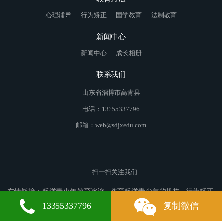
心理辅导
行为矫正
国学教育
法制教育
新闻中心
新闻中心
成长相册
联系我们
山东省淄博市高青县
电话：13355337796
邮箱：web@sdjxedu.com
扫一扫关注我们
友情链接：
叛逆青少年教育咨询
教育叛逆青少年的机构
行为矫正
学校
峨眉山市叛逆青少年教育
津南区叛逆青少年教育
黄岛叛逆
13355337796
复制微信
青少年教育
南宫叛逆青少年教育
聂荣叛逆青少年教育
稻城叛逆青