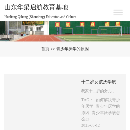
山东华梁启航教育基地
Hualiang Qihang (Shandong) Education and Culture
首页
>> 青少年厌学的原因
十二岁女孩厌学该如何应对？剖析青少年厌学心理的成因与解决办法
我家十二岁的女儿，刚上初一那会儿还挺正常的，可最近这段时间，她却突然不想去基地了，每次都得父母陪着才肯去，不然说什么也不愿意踏进校园。 我们实在是没辙了，恳请李老师能为我们指点迷津，非常感谢！ “厌学症” 指的是青少年在很长一段时间里，对基地怀有恐惧心理，无法适应并参与正常的学习生活。…
TAG：
如何解决青少
年厌学
青少年厌学的
原因
青少年厌学该怎
么办
2025-08-12