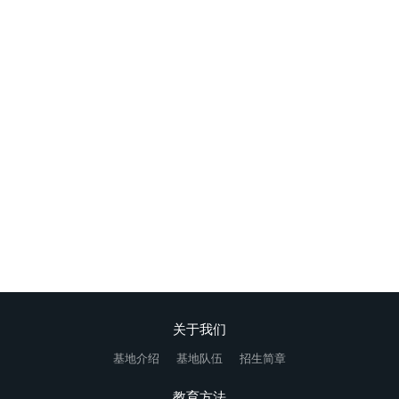
问题少年家长该怎么办?
专门针对青春叛逆期青少年开展专业教育（网瘾、厌学、叛逆、早
恋、离家出走、亲情冷漠）
在线咨询
关于我们
基地介绍
基地队伍
招生简章
教育方法