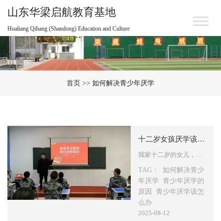
山东华梁启航教育基地
Hualiang Qihang (Shandong) Education and Culture
首页
>> 如何解决青少年厌学
十二岁女孩厌学该如何应对？剖析青少年厌学心理的成因与解决办法
我家十二岁的女儿，刚上初一那会儿还挺正常的，可最近这段时间，她却突然不想去基地了，每次都得父母陪着才肯去，不然说什么也不愿意踏进校园。 我们实在是没辙了，恳请李老师能为我们指点迷津，非常感谢！ “厌学症” 指的是青少年在很长一段时间里，对基地怀有恐惧心理，无法适应并参与正常的学习生活。…
TAG：
如何解决青少
年厌学
青少年厌学的
原因
青少年厌学该怎
么办
2025-08-12