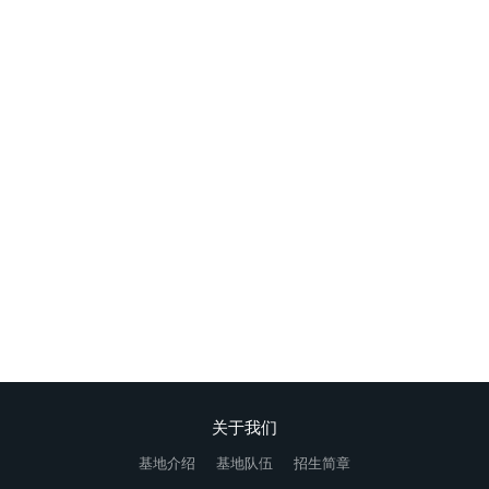
问题少年家长该怎么办?
专门针对青春叛逆期青少年开展专业教育（网瘾、厌学、叛逆、早
恋、离家出走、亲情冷漠）
在线咨询
关于我们
基地介绍
基地队伍
招生简章