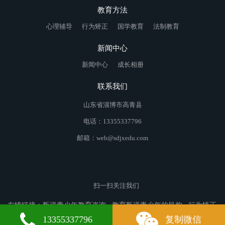
教育方法
心理辅导
行为矫正
国学教育
法制教育
新闻中心
新闻中心
成长相册
联系我们
山东省淄博市高青县
电话：13355337796
邮箱：web@sdjxedu.com
扫一扫关注我们
友情链接：
叛逆青少年教育咨询
教育叛逆青少年的机构
行为矫正
学校
察雅叛逆青少年教育
贵池叛逆青少年教育
温宿叛逆青少年
13355337796
复制微信